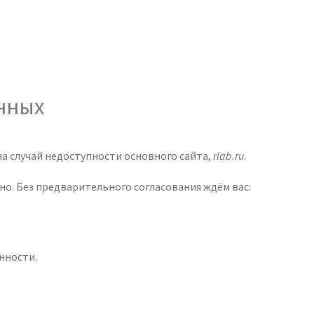
анных
а случай недоступности основного сайта,
rlab.ru
.
о. Без предварительного согласования ждём вас:
нности.